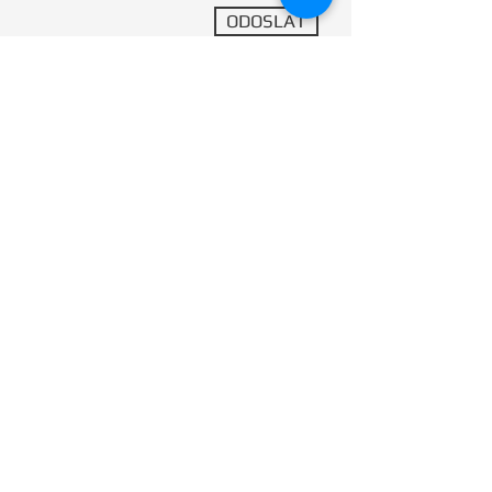
ODOSLAŤ
chcem sa prihlásiť k odberu
noviniek
DANIEL BAŠO - Bezpečnostné uzamykacie systémy ⁞