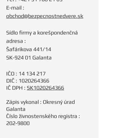
E-mail :
obchod@bezpecnostnedvere.sk
​Sídlo firmy a korešpondenčná
adresa :
Šafárikova 441/14
SK-924 01 Galanta
IČO :
14 134 217
DIČ : 1020264366
IČ DPH :
SK1020264366
Zápis vykonal : Okresný úrad
Galanta
Číslo živnostenského registra :
202-9800